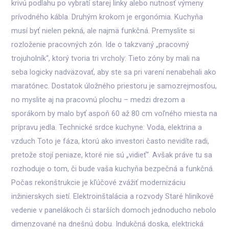
krivú podlahu po vybratí starej linky alebo nutnosť výmeny
prívodného kábla. Druhým krokom je ergonómia. Kuchyňa
musí byť nielen pekná, ale najmä funkčná. Premyslite si
rozloženie pracovných zón. Ide o takzvaný „pracovný
trojuholník“, ktorý tvoria tri vrcholy: Tieto zóny by mali na
seba logicky nadväzovať, aby ste sa pri varení nenabehali ako
maratónec. Dostatok úložného priestoru je samozrejmosťou,
no myslite aj na pracovnú plochu – medzi drezom a
sporákom by malo byť aspoň 60 až 80 cm voľného miesta na
prípravu jedla. Technické srdce kuchyne: Voda, elektrina a
vzduch Toto je fáza, ktorú ako investori často nevidíte radi,
pretože stojí peniaze, ktoré nie sú „vidieť“. Avšak práve tu sa
rozhoduje o tom, či bude vaša kuchyňa bezpečná a funkčná.
Počas rekonštrukcie je kľúčové zvážiť modernizáciu
inžinierskych sietí. Elektroinštalácia a rozvody Staré hliníkové
vedenie v panelákoch či starších domoch jednoducho nebolo
dimenzované na dnešnú dobu. Indukčná doska, elektrická