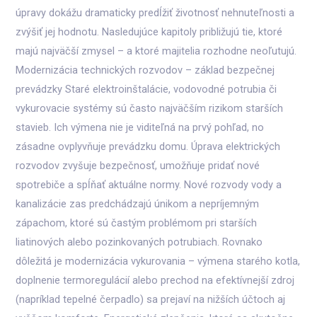
úpravy dokážu dramaticky predĺžiť životnosť nehnuteľnosti a
zvýšiť jej hodnotu. Nasledujúce kapitoly približujú tie, ktoré
majú najväčší zmysel – a ktoré majitelia rozhodne neoľutujú.
Modernizácia technických rozvodov – základ bezpečnej
prevádzky Staré elektroinštalácie, vodovodné potrubia či
vykurovacie systémy sú často najväčším rizikom starších
stavieb. Ich výmena nie je viditeľná na prvý pohľad, no
zásadne ovplyvňuje prevádzku domu. Úprava elektrických
rozvodov zvyšuje bezpečnosť, umožňuje pridať nové
spotrebiče a spĺňať aktuálne normy. Nové rozvody vody a
kanalizácie zas predchádzajú únikom a nepríjemným
zápachom, ktoré sú častým problémom pri starších
liatinových alebo pozinkovaných potrubiach. Rovnako
dôležitá je modernizácia vykurovania – výmena starého kotla,
doplnenie termoregulácií alebo prechod na efektívnejší zdroj
(napríklad tepelné čerpadlo) sa prejaví na nižších účtoch aj