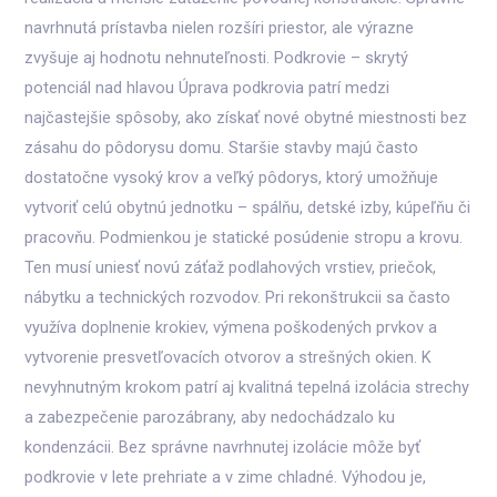
navrhnutá prístavba nielen rozšíri priestor, ale výrazne
zvyšuje aj hodnotu nehnuteľnosti. Podkrovie – skrytý
potenciál nad hlavou Úprava podkrovia patrí medzi
najčastejšie spôsoby, ako získať nové obytné miestnosti bez
zásahu do pôdorysu domu. Staršie stavby majú často
dostatočne vysoký krov a veľký pôdorys, ktorý umožňuje
vytvoriť celú obytnú jednotku – spálňu, detské izby, kúpeľňu či
pracovňu. Podmienkou je statické posúdenie stropu a krovu.
Ten musí uniesť novú záťaž podlahových vrstiev, priečok,
nábytku a technických rozvodov. Pri rekonštrukcii sa často
využíva doplnenie krokiev, výmena poškodených prvkov a
vytvorenie presvetľovacích otvorov a strešných okien. K
nevyhnutným krokom patrí aj kvalitná tepelná izolácia strechy
a zabezpečenie parozábrany, aby nedochádzalo ku
kondenzácii. Bez správne navrhnutej izolácie môže byť
podkrovie v lete prehriate a v zime chladné. Výhodou je,