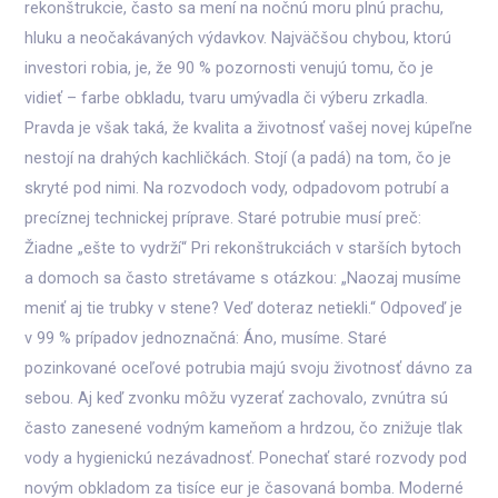
rekonštrukcie, často sa mení na nočnú moru plnú prachu,
hluku a neočakávaných výdavkov. Najväčšou chybou, ktorú
investori robia, je, že 90 % pozornosti venujú tomu, čo je
vidieť – farbe obkladu, tvaru umývadla či výberu zrkadla.
Pravda je však taká, že kvalita a životnosť vašej novej kúpeľne
nestojí na drahých kachličkách. Stojí (a padá) na tom, čo je
skryté pod nimi. Na rozvodoch vody, odpadovom potrubí a
precíznej technickej príprave. Staré potrubie musí preč:
Žiadne „ešte to vydrží“ Pri rekonštrukciách v starších bytoch
a domoch sa často stretávame s otázkou: „Naozaj musíme
meniť aj tie trubky v stene? Veď doteraz netiekli.“ Odpoveď je
v 99 % prípadov jednoznačná: Áno, musíme. Staré
pozinkované oceľové potrubia majú svoju životnosť dávno za
sebou. Aj keď zvonku môžu vyzerať zachovalo, zvnútra sú
často zanesené vodným kameňom a hrdzou, čo znižuje tlak
vody a hygienickú nezávadnosť. Ponechať staré rozvody pod
novým obkladom za tisíce eur je časovaná bomba. Moderné