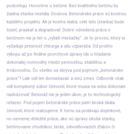
podceňujú. Hovoríme o betóne. Bez kvalitného betónu by
žiadna stavba nestála. Doslova. Betonárske práce sú kostrou
každého projektu. Ak je kostra slabá, celé telo (stavba) bude
trpieť, praskať a degradovať. Dobre odvedená práca s
betónom nie je len o „vyliatí miešačky“. Je to proces, ktorý si
vyžaduje presnosť chirurga a silu vzpierača. Od prvého
výkopu až po finálne povrchové úpravy ide o hľadanie
dokonalej rovnováhy medzi pevnosťou, stabilitou a
trvácnosťou. Čo všetko sa skrýva pod pojmom „betonárske
práce“? Laik vidí len domiešavač a sivú zmes. Odborník však
vidí komplexný súbor činností, ktoré musia na seba dokonale
nadväzovať. Betonáž nie je jeden úkon, je to technologický
reťazec. Pod pojem betonárske práce patrí široká škála
činností, ktoré realizujeme: K tomu sa pridávajú doplnkové,
no nemenej dôležité práce, ako sú úpravy okolia stavby,
betónovanie chodníkov, terás, odvodňovacích žľabov či