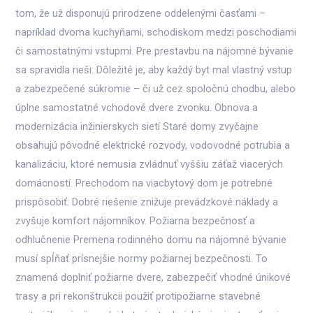
tom, že už disponujú prirodzene oddelenými časťami –
napríklad dvoma kuchyňami, schodiskom medzi poschodiami
či samostatnými vstupmi. Pre prestavbu na nájomné bývanie
sa spravidla rieši: Dôležité je, aby každý byt mal vlastný vstup
a zabezpečené súkromie – či už cez spoločnú chodbu, alebo
úplne samostatné vchodové dvere zvonku. Obnova a
modernizácia inžinierskych sietí Staré domy zvyčajne
obsahujú pôvodné elektrické rozvody, vodovodné potrubia a
kanalizáciu, ktoré nemusia zvládnuť vyššiu záťaž viacerých
domácností. Prechodom na viacbytový dom je potrebné
prispôsobiť: Dobré riešenie znižuje prevádzkové náklady a
zvyšuje komfort nájomníkov. Požiarna bezpečnosť a
odhlučnenie Premena rodinného domu na nájomné bývanie
musí spĺňať prísnejšie normy požiarnej bezpečnosti. To
znamená doplniť požiarne dvere, zabezpečiť vhodné únikové
trasy a pri rekonštrukcii použiť protipožiarne stavebné