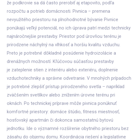
že podkrovie sa dá často prerobiť aj etapovito, podľa
rozpočtu a potrieb domácnosti. Pivnica – premena
nevyužitého priestoru na plnohodnotné bývanie Pivnice
ponúkajú veľký potenciál, no ich úprava patrí medzi technicky
najnáročnejšie prestavby. Priestor pod úrovňou terénu je
prirodzene náchylný na vlhkosť a horšiu kvalitu vzduchu.
Preto je potrebné dôkladné posúdenie hydroizolácie a
drenážnych možností. Kľúčovou súčasťou prestavby
je zateplenie stien z interiéru alebo exteriéru, doplnenie
vzduchotechniky a správne odvetranie. V mnohých prípadoch
je potrebné zlepšiť prístup prirodzeného svetla – napríklad
zväčšením svetlíkov alebo znížením úrovne terénu pri
oknách. Po technickej príprave môže pivnica ponúknuť
komfortné priestory: domáce štúdio, fitness miestnosť,
hosťovský apartmán či dokonca samostatnú bytovú
jednotku. Ide o významné rozšírenie obytného priestoru bez
zásahu do objemu domu. Koordinácia riešení a legislatívne