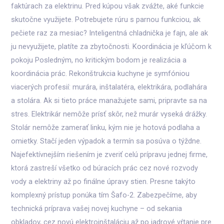
faktúrach za elektrinu. Pred kúpou však zvážte, aké funkcie
skutočne využijete. Potrebujete rúru s parnou funkciou, ak
pečiete raz za mesiac? Inteligentná chladnička je fajn, ale ak
ju nevyužijete, platíte za zbytočnosti. Koordinácia je kľúčom k
pokoju Posledným, no kritickým bodom je realizácia a
koordinácia prác. Rekonštrukcia kuchyne je symfóniou
viacerých profesií: murára, inštalatéra, elektrikára, podlahára
a stolára. Ak si tieto práce manažujete sami, pripravte sa na
stres. Elektrikár nemôže prísť skôr, než murár vyseká drážky.
Stolár nemôže zamerať linku, kým nie je hotová podlaha a
omietky. Stačí jeden výpadok a termín sa posúva o týždne.
Najefektívnejším riešením je zveriť celú prípravu jednej firme,
ktorá zastreší všetko od búracích prác cez nové rozvody
vody a elektriny až po finálne úpravy stien. Presne takýto
komplexný prístup ponúka tím Šafo-2. Zabezpečíme, aby
technická príprava vašej novej kuchyne – od sekania
obkladov, cez novú elektroinštaláciu až po jadrové vŕtanie pre