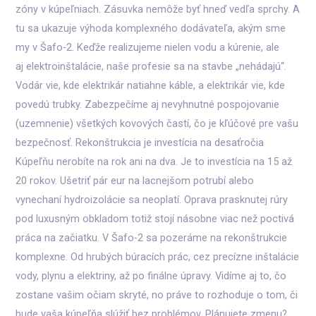
zóny v kúpeľniach. Zásuvka nemôže byť hneď vedľa sprchy. A
tu sa ukazuje výhoda komplexného dodávateľa, akým sme
my v Šafo-2. Keďže realizujeme nielen vodu a kúrenie, ale
aj elektroinštalácie, naše profesie sa na stavbe „nehádajú“.
Vodár vie, kde elektrikár natiahne káble, a elektrikár vie, kde
povedú trubky. Zabezpečíme aj nevyhnutné pospojovanie
(uzemnenie) všetkých kovových častí, čo je kľúčové pre vašu
bezpečnosť. Rekonštrukcia je investícia na desaťročia
Kúpeľňu nerobíte na rok ani na dva. Je to investícia na 15 až
20 rokov. Ušetriť pár eur na lacnejšom potrubí alebo
vynechaní hydroizolácie sa neoplatí. Oprava prasknutej rúry
pod luxusným obkladom totiž stojí násobne viac než poctivá
práca na začiatku. V Šafo-2 sa pozeráme na rekonštrukcie
komplexne. Od hrubých búracích prác, cez precízne inštalácie
vody, plynu a elektriny, až po finálne úpravy. Vidíme aj to, čo
zostane vašim očiam skryté, no práve to rozhoduje o tom, či
bude vaša kúpeľňa slúžiť bez problémov. Plánujete zmenu?