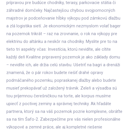
prípravou pre budúce chodníky, terasy, parkovacie státia či
záhradné domčeky. Najčastejšou chybou svojpomocných
majstrov je podceňovanie hĺbky výkopu pod zámkovú dlažbu
a zlá logistika sietí. Je ekonomickým nezmyslom volať bager
na pozemok trikrát – raz na zrovnanie, o rok na výkopy pre
elektrinu do altánku a neskôr na chodníky. Myslite pre to na
tieto tri aspekty včas: Investícia, ktorú nevidíte, ale cítite
každý deň Kvalitne pripravený pozemok je ako základy domu
– nevidíte ich, ale držia celú stavbu. Ušetriť na bagri a drenáži
znamená, že o pár rokov budete riešiť drahé opravy
podmáčaného pozemku, popraskanej dlažby alebo budete
musieť prekopávať už založený trávnik. Zeleň a výsadba sú
tou príjemnou čerešničkou na torte, ale korpus musíme
upiecť z poctivej zeminy a správnej techniky. Ak hľadáte
partnera, ktorý sa na váš pozemok pozrie komplexne, obráťte
sa na tím Šafo-2. Zabezpečíme pre vás nielen profesionálne
výkopové a zemné práce, ale aj kompletné riešenie