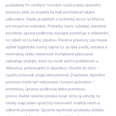
požiadavky Pri všetkých formách rozširovania obytného
priestoru platí, že projekty by mali prechádzať rukami
odborníkov. Statik, projektant a technický dozor sú kľúčoví
pre bezpečnú realizáciu. Prístavby často vyžadujú stavebné
povolenie, úprava podkrovia zvyčajne postačuje s ohlásením,
no záleží od rozsahu zásahov. Pivničné priestory zas musia
spĺňať hygienické normy, najmä čo sa týka svetla, vetrania a
minimálnej výšky miestností. Komplexné plánovanie
zabraňuje chybám, ktoré by mohli viesť k problémom s
vlhkosťou, prehrievaním či akustikou. Choďte do toho –
využite potenciál svojej nehnuteľnosti Zväčšenie obytného
priestoru môže byť realizované rôznymi spôsobmi –
prístavbou, úpravou podkrovia alebo premenou
pivnice. Každé riešenie prináša svoje výzvy aj výhody, no
všetky majú jeden spoločný menovateľ: kvalitný návrh a
odborné prevedenie. Správne navrhnuté prestavby dokážu