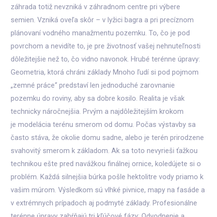
záhrada totiž nevzniká v záhradnom centre pri výbere
semien. Vzniká oveľa skôr – v lyžici bagra a pri precíznom
plánovaní vodného manažmentu pozemku. To, čo je pod
povrchom a nevidíte to, je pre životnosť vašej nehnuteľnosti
dôležitejšie než to, čo vidno navonok. Hrubé terénne úpravy:
Geometria, ktorá chráni základy Mnoho ľudí si pod pojmom
„zemné práce“ predstaví len jednoduché zarovnanie
pozemku do roviny, aby sa dobre kosilo. Realita je však
technicky náročnejšia. Prvým a najdôležitejším krokom
je modelácia terénu smerom od domu. Počas výstavby sa
často stáva, že okolie domu sadne, alebo je terén prirodzene
svahovitý smerom k základom. Ak sa toto nevyrieši ťažkou
technikou ešte pred navážkou finálnej ornice, koledújete si o
problém. Každá silnejšia búrka pošle hektolitre vody priamo k
vašim múrom. Výsledkom sú vlhké pivnice, mapy na fasáde a
v extrémnych prípadoch aj podmyté základy. Profesionálne
terénne úpravy zahŕňajú tri kľúčové fázy: Odvodnenie a