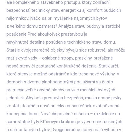
ale komplexného stavebného prístupu, ktorý zohľadní
bezpečnosť, technický stav, energetiku aj komfort budúcich
nájomníkov. Načo sa pri myšlienke nájomných bytov
z veľkého domu zamerať? Analýza stavu budovy a statické
posúdenie Pred akoukoľvek prestavbou je
nevyhnutné detailné posúdenie technického stavu domu.
Staršie dvojgeneračné objekty bývajú síce robustné, ale môžu
mať skryté vady – oslabené stropy, praskliny, preťažené
nosné steny či zastarané konštrukčné riešenia. Statik určí,
ktoré steny je možné odstrániť a kde treba nové výstuhy. V
domoch s dvoma plnohodnotnými podlažiami sa často
premenia veľké obytné plochy na viac menších bytových
jednotiek. Aby bola prestavba bezpečná, musia nosné prvky
zostať stabilné a nové priečky musia rešpektovať pôvodnú
koncepciu domu. Nové dispozičné riešenia – rozdelenie na
samostatné byty Kľúčovým krokom je vytvorenie funkčných
a samostatných bytov. Dvojgeneračné domy majú výhodu v