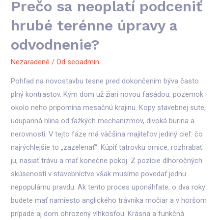
Prečo sa neoplatí podceniť
hrubé terénne úpravy a
odvodnenie?
Nezaradené
/ Od
seoadmin
Pohľad na novostavbu tesne pred dokončením býva často
plný kontrastov. Kým dom už žiari novou fasádou, pozemok
okolo neho pripomína mesačnú krajinu. Kopy stavebnej sute,
udupanná hlina od ťažkých mechanizmov, divoká burina a
nerovnosti. V tejto fáze má väčšina majiteľov jediný cieľ: čo
najrýchlejšie to „zazelenať“. Kúpiť tatrovku ornice, rozhrabať
ju, nasiať trávu a mať konečne pokoj. Z pozície dlhoročných
skúseností v stavebníctve však musíme povedať jednu
nepopulárnu pravdu: Ak tento proces uponáhľate, o dva roky
budete mať namiesto anglického trávnika močiar a v horšom
prípade aj dom ohrozený vlhkosťou. Krásna a funkčná