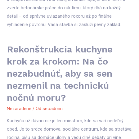
zverte betonárske práce do rúk tímu, ktorý dbá na každý
detail – od správne uviazaného roxoru až po finálne
vyhladenie povrchu. Vaša stavba si zaslúži pevný základ.
Rekonštrukcia kuchyne
krok za krokom: Na čo
nezabudnúť, aby sa sen
nezmenil na technickú
nočnú moru?
Nezaradené
/ Od
seoadmin
Kuchyňa už dávno nie je len miestom, kde sa varí nedeľný
obed. Je to srdce domova, sociálne centrum, kde sa stretáva
rodina, píšu sa domáce úlohy a vedú dlhé debaty pri víne.