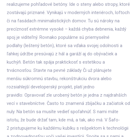
realizujeme pohľadové betóny. Ide o steny alebo stropy, ktoré
zostávajú priznané. Vynikajú v moderných interiéroch, loftoch
či na fasádach minimalistických domov. Tu sú nároky na
precíznosť extrémne vysoké – každá chyba debnenia, každý
spoj je viditeľný. Rovnako populárne sú priemyselné
podlahy (leštený betón), ktoré sa vďaka svojej odolnosti a
ľahkej údržbe presúvajú z hál a garáží aj do obývačiek a
kuchýň. Betón tak spája praktickosť s estetikou a
trvácnosťou. Stavte na pevné základy Či už plánujete
menšiu súkromnú stavbu, rekonštrukciu dvora alebo
rozsiahlejší developerský projekt, platí jedno
pravidlo: Opravovať zle urobený betón je jedna z najdrahších
vecí v stavebníctve. Často to znamená zbíjačku a začiatok od
nuly. Na betón sa musíte vedieť spoľahnúť. S nami máte
istotu, že bude držať tam, kde má, a tak, ako má. V Šafo-
2 pristupujeme ku každému kubíku s rešpektom k technológii
a zodpovednosťou voči vašej investícii. Spojte sa s nami a