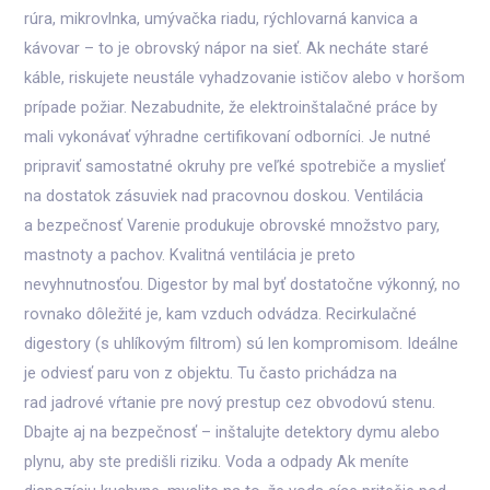
rúra, mikrovlnka, umývačka riadu, rýchlovarná kanvica a
kávovar – to je obrovský nápor na sieť. Ak necháte staré
káble, riskujete neustále vyhadzovanie ističov alebo v horšom
prípade požiar. Nezabudnite, že elektroinštalačné práce by
mali vykonávať výhradne certifikovaní odborníci. Je nutné
pripraviť samostatné okruhy pre veľké spotrebiče a myslieť
na dostatok zásuviek nad pracovnou doskou. Ventilácia
a bezpečnosť Varenie produkuje obrovské množstvo pary,
mastnoty a pachov. Kvalitná ventilácia je preto
nevyhnutnosťou. Digestor by mal byť dostatočne výkonný, no
rovnako dôležité je, kam vzduch odvádza. Recirkulačné
digestory (s uhlíkovým filtrom) sú len kompromisom. Ideálne
je odviesť paru von z objektu. Tu často prichádza na
rad jadrové vŕtanie pre nový prestup cez obvodovú stenu.
Dbajte aj na bezpečnosť – inštalujte detektory dymu alebo
plynu, aby ste predišli riziku. Voda a odpady Ak meníte