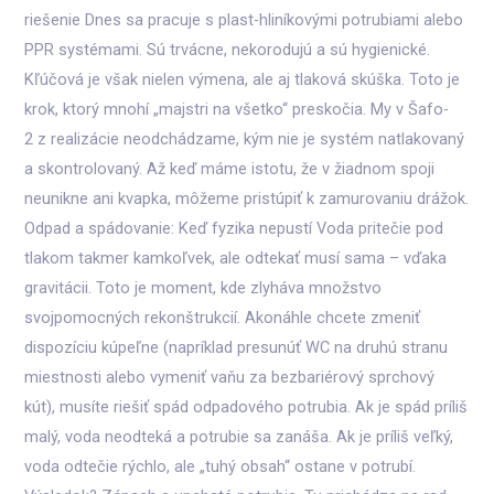
riešenie Dnes sa pracuje s plast-hliníkovými potrubiami alebo
PPR systémami. Sú trvácne, nekorodujú a sú hygienické.
Kľúčová je však nielen výmena, ale aj tlaková skúška. Toto je
krok, ktorý mnohí „majstri na všetko“ preskočia. My v Šafo-
2 z realizácie neodchádzame, kým nie je systém natlakovaný
a skontrolovaný. Až keď máme istotu, že v žiadnom spoji
neunikne ani kvapka, môžeme pristúpiť k zamurovaniu drážok.
Odpad a spádovanie: Keď fyzika nepustí Voda pritečie pod
tlakom takmer kamkoľvek, ale odtekať musí sama – vďaka
gravitácii. Toto je moment, kde zlyháva množstvo
svojpomocných rekonštrukcií. Akonáhle chcete zmeniť
dispozíciu kúpeľne (napríklad presunúť WC na druhú stranu
miestnosti alebo vymeniť vaňu za bezbariérový sprchový
kút), musíte riešiť spád odpadového potrubia. Ak je spád príliš
malý, voda neodteká a potrubie sa zanáša. Ak je príliš veľký,
voda odtečie rýchlo, ale „tuhý obsah“ ostane v potrubí.