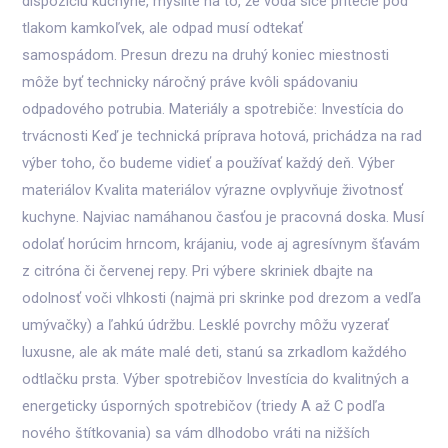
dispozíciu kuchyne, myslite na to, že voda síce pritečie pod
tlakom kamkoľvek, ale odpad musí odtekať
samospádom. Presun drezu na druhý koniec miestnosti
môže byť technicky náročný práve kvôli spádovaniu
odpadového potrubia. Materiály a spotrebiče: Investícia do
trvácnosti Keď je technická príprava hotová, prichádza na rad
výber toho, čo budeme vidieť a používať každý deň. Výber
materiálov Kvalita materiálov výrazne ovplyvňuje životnosť
kuchyne. Najviac namáhanou časťou je pracovná doska. Musí
odolať horúcim hrncom, krájaniu, vode aj agresívnym šťavám
z citróna či červenej repy. Pri výbere skriniek dbajte na
odolnosť voči vlhkosti (najmä pri skrinke pod drezom a vedľa
umývačky) a ľahkú údržbu. Lesklé povrchy môžu vyzerať
luxusne, ale ak máte malé deti, stanú sa zrkadlom každého
odtlačku prsta. Výber spotrebičov Investícia do kvalitných a
energeticky úsporných spotrebičov (triedy A až C podľa
nového štítkovania) sa vám dlhodobo vráti na nižších