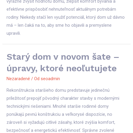
výrazne zvýšiť hodnotu domu, zlepšiť komfort bývania a
efektívne prispôsobiť nehnuteľnosť aktuálnym potrebám
rodiny. Niekedy stačí len využiť potenciál, ktorý dom už dávno
má – len čaká na to, aby sme ho objavili a premyslene
upravili.
Starý dom v novom šate –
úpravy, ktoré neoľutujete
Nezaradené
/ Od
seoadmin
Rekonštrukcia staršieho domu predstavuje jedinečnú
príležitosť prepojiť pôvodný charakter stavby s modernými
technickými riešeniami. Mnohé staršie rodinné domy
ponúkajú pevnú konštrukciu a veľkorysé dispozície, no
zároveň si vyžadujú citlivé zásahy, ktoré zvýšia komfort,
bezpečnosť a energetickú efektívnosť. Správne zvolené