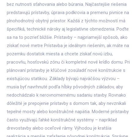
bez nutnosti sťahovania alebo búrania. Najčastejšie riešenia
predstavujú prístavby, úprava podkrovia a premenu pivnice na
plnohodnotný obytný priestor. Každá z týchto možností má
špecifiká, technické nároky aj legislatívne obmedzenia. Poďte
sa na to pozrieť bližšie. Prístavby – najpriamejší spôsob, ako
získať nové metre Prístavba je ideálnym riešením, ak máte na
pozemku dostatok miesta a chcete získať novú izbu,
pracovňu, hosťovskú zónu či kompletné nové krídlo domu. Pri
plánovaní prístavby je kľúčové zosúladiť nové konštrukcie s
existujúcou statikou. Základy bývajú najväčšou výzvou –
musia byť navrhnuté podľa hĺbky pôvodných základov, aby
nedochádzalo k nerovnomernému sadaniu stavby. Rovnako
dôležité je prepojenie prístavby s domom tak, aby nevznikali
tepelné mosty alebo konštrukčné napätia. Moderné prístavby
často využívajú ľahké konštrukčné systémy – napríklad
drevostavby alebo oceľové rámy. Výhodou je kratšia
realizácia a menšie zaťaženie pôvodnej konštrukcie. Správne