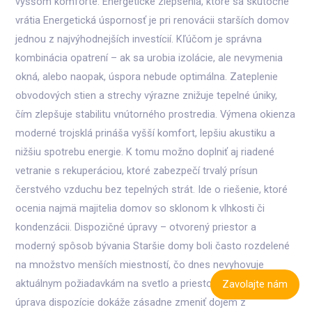
vyššom komforte. Energetické zlepšenia, ktoré sa skutočne
vrátia Energetická úspornosť je pri renovácii starších domov
jednou z najvýhodnejších investícií. Kľúčom je správna
kombinácia opatrení – ak sa urobia izolácie, ale nevymenia
okná, alebo naopak, úspora nebude optimálna. Zateplenie
obvodových stien a strechy výrazne znižuje tepelné úniky,
čím zlepšuje stabilitu vnútorného prostredia. Výmena okienza
moderné trojsklá prináša vyšší komfort, lepšiu akustiku a
nižšiu spotrebu energie. K tomu možno doplniť aj riadené
vetranie s rekuperáciou, ktoré zabezpečí trvalý prísun
čerstvého vzduchu bez tepelných strát. Ide o riešenie, ktoré
ocenia najmä majitelia domov so sklonom k vlhkosti či
kondenzácii. Dispozičné úpravy – otvorený priestor a
moderný spôsob bývania Staršie domy boli často rozdelené
na množstvo menších miestností, čo dnes nevyhovuje
aktuálnym požiadavkám na svetlo a priestor. Premyslená
Zavolajte nám
úprava dispozície dokáže zásadne zmeniť dojem z