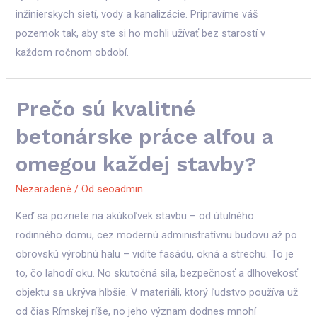
inžinierskych sietí, vody a kanalizácie. Pripravíme váš
pozemok tak, aby ste si ho mohli užívať bez starostí v
každom ročnom období.
Prečo sú kvalitné
betonárske práce alfou a
omegou každej stavby?
Nezaradené
/ Od
seoadmin
Keď sa pozriete na akúkoľvek stavbu – od útulného
rodinného domu, cez modernú administratívnu budovu až po
obrovskú výrobnú halu – vidíte fasádu, okná a strechu. To je
to, čo lahodí oku. No skutočná sila, bezpečnosť a dlhovekosť
objektu sa ukrýva hlbšie. V materiáli, ktorý ľudstvo používa už
od čias Rímskej ríše, no jeho význam dodnes mnohí