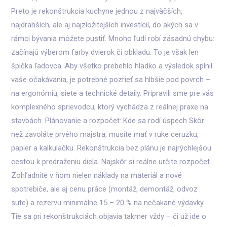
Preto je rekonštrukcia kuchyne jednou z najväčších,
najdrahších, ale aj najzložitejších investícií, do akých sa v
rámci bývania môžete pustiť. Mnoho ľudí robí zásadnú chybu:
začínajú výberom farby dvierok či obkladu. To je však len
špička ľadovca. Aby všetko prebehlo hladko a výsledok splnil
vaše očakávania, je potrebné pozrieť sa hlbšie pod povrch –
na ergonómiu, siete a technické detaily. Pripravili sme pre vás
komplexného sprievodcu, ktorý vychádza z reálnej praxe na
stavbách. Plánovanie a rozpočet: Kde sa rodí úspech Skôr
než zavoláte prvého majstra, musíte mať v ruke ceruzku,
papier a kalkulačku. Rekonštrukcia bez plánu je najrýchlejšou
cestou k predraženiu diela. Najskôr si reálne určite rozpočet.
Zohľadnite v ňom nielen náklady na materiál a nové
spotrebiče, ale aj cenu práce (montáž, demontáž, odvoz
sute) a rezervu minimálne 15 – 20 % na nečakané výdavky.
Tie sa pri rekonštrukciách objavia takmer vždy – či už ide o