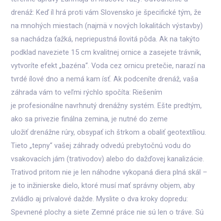
drenáž: Keď íl hrá proti vám Slovensko je špecifické tým, že
na mnohých miestach (najmä v nových lokalitách výstavby)
sa nachádza ťažká, nepriepustná ílovitá pôda. Ak na takýto
podklad naveziete 15 cm kvalitnej ornice a zasejete trávnik,
vytvoríte efekt „bazéna“. Voda cez ornicu pretečie, narazí na
tvrdé ílové dno a nemá kam ísť. Ak podceníte drenáž, vaša
záhrada vám to veľmi rýchlo spočíta: Riešením
je profesionálne navrhnutý drenážny systém. Ešte predtým,
ako sa privezie finálna zemina, je nutné do zeme
uložiť drenážne rúry, obsypať ich štrkom a obaliť geotextíliou.
Tieto „tepny“ vašej záhrady odvedú prebytočnú vodu do
vsakovacích jám (trativodov) alebo do dažďovej kanalizácie.
Trativod pritom nie je len náhodne vykopaná diera plná skál –
je to inžinierske dielo, ktoré musí mať správny objem, aby
zvládlo aj prívalové dažde. Myslite o dva kroky dopredu:
Spevnené plochy a siete Zemné práce nie sú len o tráve. Sú