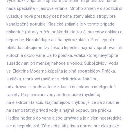
Výsledok? Zápach a upchaté potrubie. Tu prichádza na rad
naša špecialita – jadrové vŕtanie. Mnoho zmien v dispozícii si
vyžaduje nové prestupy cez nosné steny alebo stropy pre
kanalizačné potrubie. Klasické zbíjanie je v tomto prípade
riskantné (otrasy môžu poškodiť statiku či susedov obklad) a
nepresné. Nezabúdajte ani na hydroizoláciu. Pred lepením
obkladu aplikujeme tzv. tekutú lepenku, najmä v sprchovacích
kútoch a okolo vane. Je to poistka, vďaka ktorej nevytopíte
susedov ani pri menšej nehode s vodou. Súboj živlov: Voda
vs. Elektrina Moderná kúpeľňa je plná spotrebičov. Práčka,
sušička, rebríkový radiátor s elektrickou špirálou,
odvetrávanie, podsvietené zrkadlá či dokonca inteligentné
toalety. Pri plánovaní vody preto musíte myslieť aj
na elektroinštaláciu. Najčastejšou chybou je, že sa zabudne
na samostatný prívod vody a najmä odpadu pre práčku.
Hadica hodená do vane alebo umývadla je nielen neestetická,
ale aj nepraktická. Zároveň platí prísna norma pre elektrické