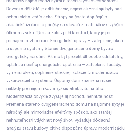
materiály najmä medzi bytmi a technickými miestnosťami.
Rovnako dôležité je odhlučnenie, najmä ak vznikajú byty nad
sebou alebo vedľa seba. Stropy sa často dopĺňajú o
akustické izolácie a priečky sa stavajú z materiálov s vyšším
útlmom zvuku. Tým sa zabezpečí komfort, ktorý je pri
prenájme rozhodujúci. Energetické úpravy – zateplenie, okná
a úsporné systémy Staršie dvojgeneračné domy bývajú
energeticky náročné. Ak má byť projekt dlhodobo udržateľný,
oplatí sa riešiť aj energetické opatrenia – zateplenie fasády,
výmenu okien, doplnenie strešnej izolácie či modernizáciu
vykurovacieho systému. Úsporný dom znamená nižšie
náklady pre nájomníkov a vyššiu atraktivitu na trhu.
Modernizácia obvykle zvyšuje aj hodnotu nehnuteľnosti.
Premena starého dvojgeneračného domu na nájomné byty je
náročný, ale mimoriadne efektívny spôsob, ako staršej
nehnuteľnosti vdýchnuť nový život. Vyžaduje dôkladnú
analýzu stavu budovy, citlivé dispozičné úpravy, modernizáciu