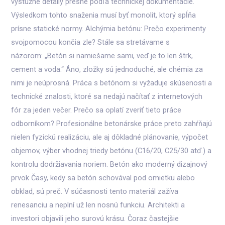
výstužné detaily presne podľa technickej dokumentácie.
Výsledkom tohto snaženia musí byť monolit, ktorý spĺňa
prísne statické normy. Alchýmia betónu: Prečo experimenty
svojpomocou končia zle? Stále sa stretávame s
názorom: „Betón si namiešame sami, veď je to len štrk,
cement a voda.“ Áno, zložky sú jednoduché, ale chémia za
nimi je neúprosná. Práca s betónom si vyžaduje skúsenosti a
technické znalosti, ktoré sa nedajú načítať z internetových
fór za jeden večer. Prečo sa oplatí zveriť tieto práce
odborníkom? Profesionálne betonárske práce preto zahŕňajú
nielen fyzickú realizáciu, ale aj dôkladné plánovanie, výpočet
objemov, výber vhodnej triedy betónu (C16/20, C25/30 atď.) a
kontrolu dodržiavania noriem. Betón ako moderný dizajnový
prvok Časy, kedy sa betón schovával pod omietku alebo
obklad, sú preč. V súčasnosti tento materiál zažíva
renesanciu a neplní už len nosnú funkciu. Architekti a
investori objavili jeho surovú krásu. Čoraz častejšie