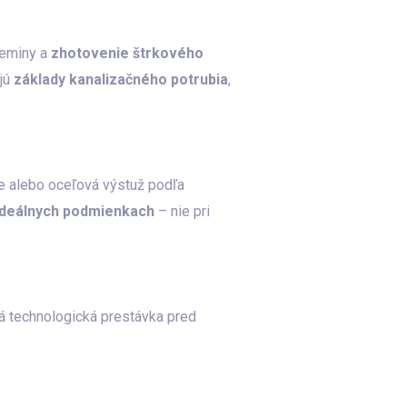
zeminy a
zhotovenie štrkového
ajú
základy kanalizačného potrubia
,
ete alebo oceľová výstuž podľa
 ideálnych podmienkach
– nie pri
ná technologická prestávka pred