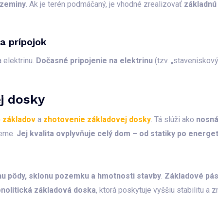
 zeminy
. Ak je terén podmáčaný, je vhodné zrealizovať
základnú
a prípojok
 elektrinu.
Dočasné pripojenie na elektrinu
(tzv. „staveniskov
ej dosky
 základov
a
zhotovenie základovej dosky
. Tá slúži ako
nosná
zeme.
Jej kvalita ovplyvňuje celý dom – od statiky po energe
hu pôdy, sklonu pozemku a hmotnosti stavby
.
Základové pá
nolitická základová doska
, ktorá poskytuje vyššiu stabilitu a