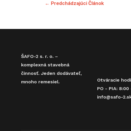
Navigácia
←
Predchádzajúci Článok
v
článku
ŠAFO-2 s. r. o. –
komplexná stavebná
činnosť. Jeden dodávateľ,
Otváracie hod
mnoho remesiel.
PO - PIA: 8:00 
info@safo-2.s