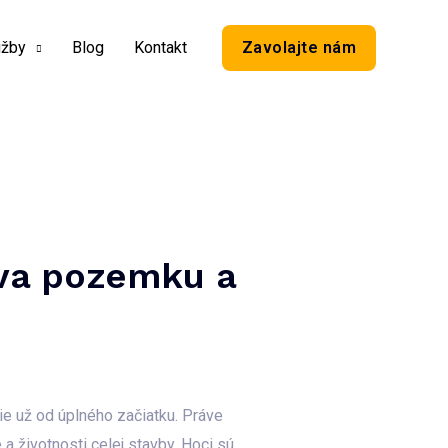
užby
Blog
Kontakt
Zavolajte nám
ava pozemku a
ie už od úplného začiatku. Práve
a životnosti celej stavby. Hoci sú