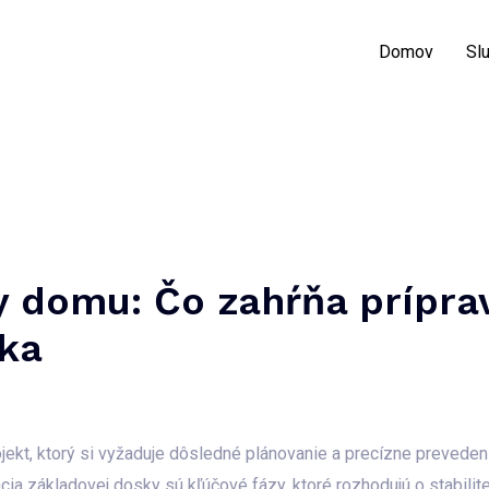
Domov
Sl
y domu: Čo zahŕňa prípr
ka
jekt, ktorý si vyžaduje dôsledné plánovanie a precízne preveden
ia základovej dosky sú kľúčové fázy, ktoré rozhodujú o stabilite 