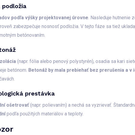
 podložia
adov podľa výšky projektovanej úrovne
. Nasleduje hutnenie 
ároveň zabezpečuje nosnosť podložia. V tejto fáze sa tiež uklad
samotným betónovaním.
tonáž
zolácia
(napr. fólia alebo penový polystyrén), osadia sa kari si
aleje betónom.
Betonáž by mala prebiehať bez prerušenia a v
čavách.
ologická prestávka
dní ošetrovať
(napr. polievaním) a nechá sa vyzrievať. Štandard
dní
podľa použitých materiálov a teploty.
ozor