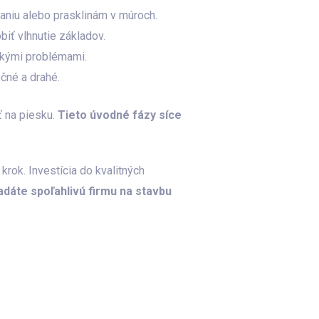
aniu alebo prasklinám v múroch.
ť vlhnutie základov.
ckými problémami.
čné a drahé.
ť na piesku.
Tieto úvodné fázy síce
rok. Investícia do kvalitných
adáte spoľahlivú firmu na stavbu