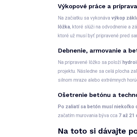
Výkopové práce a príprava
Na začiatku sa vykonáva
výkop zákl
lôžka
, ktoré slúži na odvodnenie a z
ktoré už musí byť pripravené pred 
Debnenie, armovanie a be
Na pripravené lôžko sa položí
hydroi
projektu. Následne sa celá plocha z
silnom mraze alebo extrémnych horú
Ošetrenie betónu a techn
Po zaliatí sa betón musí niekoľko 
začatím murovania býva cca
7 až 21 
Na toto si dávajte p