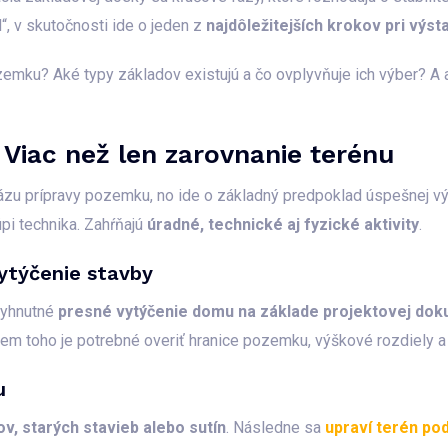
, v skutočnosti ide o jeden z
najdôležitejších krokov pri výs
emku? Aké typy základov existujú a čo ovplyvňuje ich výber? A a
Viac než len zarovnanie terénu
ázu prípravy pozemku, no ide o základný predpoklad úspešnej výs
i technika. Zahŕňajú
úradné, technické aj fyzické aktivity
.
ytýčenie stavby
vyhnutné
presné vytýčenie domu na základe projektovej do
rem toho je potrebné overiť hranice pozemku, výškové rozdiely a 
u
v, starých stavieb alebo sutín
. Následne sa
upraví terén po