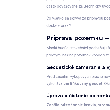
často považované za „technický úvod“
Čo všetko sa skrýva za prípravou poz
dosky v praxi?
Príprava pozemku – 
Mnohí budúci stavebníci podceňujú f
predtým, než na pozemok vôbec vstúp
Geodetické zameranie a v
Pred začatím výkopových prác je ne
vykonáva
certifikovaný geodet
. Ok
Úprava a čistenie pozemk
Zahŕňa odstránenie krovia, stromo