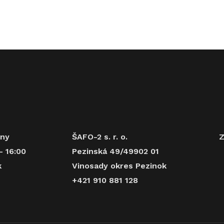
iny
ŠAFO-2 s. r. o.
Z
- 16:00
Pezinská 49/49902 01
k
Vinosady okres Pezinok
+421 910 881 128