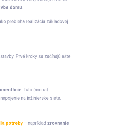
tavbe domu
.
ko prebieha realizácia základovej
tavby. Prvé kroky sa začínajú ešte
kumentácie
. Túto činnosť
napojenie na inžinierske siete.
dľa potreby
– napríklad
zrovnanie