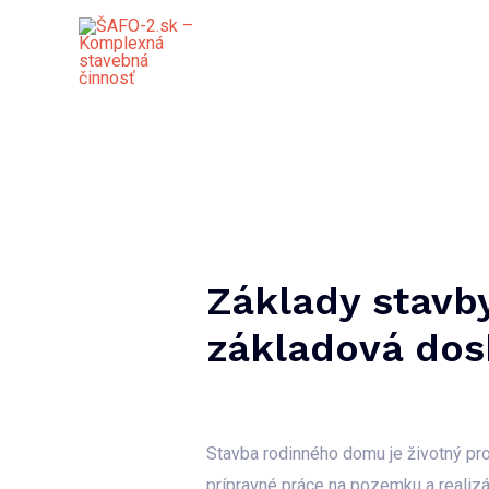
Preskočiť
na
obsah
Základy stavb
základová dos
Stavba rodinného domu je životný pro
prípravné práce na pozemku a realizác