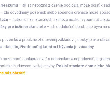
prieskumu
– ak sa nepozná zloženie podložia, môže dôjsť k sad
– zle odvodnený pozemok alebo absencia drenáže môže spôsobi
stuže
– šetrenie na materiáloch sa môže neskôr vypomstiť stati
čky pre inžinierske siete
– ich dodatočné dorobenie býva náro
o pozemku a precízne zhotovenej základovej dosky je ako stava
na stabilitu, životnosť aj komfort bývania je zásadný
.
ú pozornosť, spolupracovať s odborníkmi a nepodceniť ani jeden k
 poistka budúcnosti vašej stavby.
Pokiaľ staviate dom alebo hľ
na nás obrátiť
.