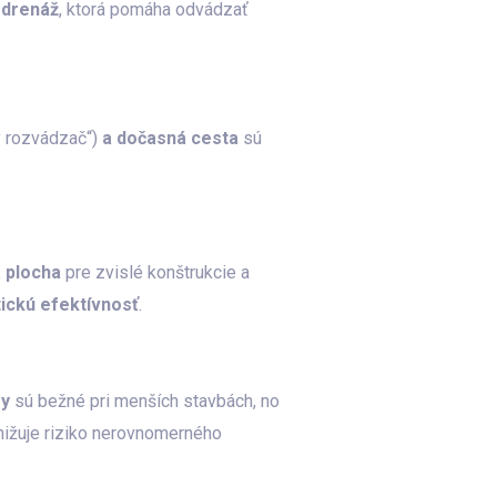
 drenáž
, ktorá pomáha odvádzať
ý rozvádzač“)
a dočasná cesta
sú
 plocha
pre zvislé konštrukcie a
tickú efektívnosť
.
sy
sú bežné pri menších stavbách, no
 znižuje riziko nerovnomerného