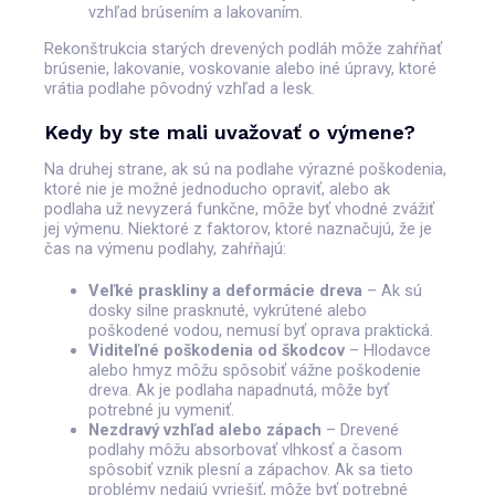
vzhľad brúsením a lakovaním.
Rekonštrukcia starých drevených podláh môže zahŕňať
brúsenie, lakovanie, voskovanie alebo iné úpravy, ktoré
vrátia podlahe pôvodný vzhľad a lesk.
Kedy by ste mali uvažovať o výmene?
Na druhej strane, ak sú na podlahe výrazné poškodenia,
ktoré nie je možné jednoducho opraviť, alebo ak
podlaha už nevyzerá funkčne, môže byť vhodné zvážiť
jej výmenu. Niektoré z faktorov, ktoré naznačujú, že je
čas na výmenu podlahy, zahŕňajú:
Veľké praskliny a deformácie dreva
– Ak sú
dosky silne prasknuté, vykrútené alebo
poškodené vodou, nemusí byť oprava praktická.
Viditeľné poškodenia od škodcov
– Hlodavce
alebo hmyz môžu spôsobiť vážne poškodenie
dreva. Ak je podlaha napadnutá, môže byť
potrebné ju vymeniť.
Nezdravý vzhľad alebo zápach
– Drevené
podlahy môžu absorbovať vlhkosť a časom
spôsobiť vznik plesní a zápachov. Ak sa tieto
problémy nedajú vyriešiť, môže byť potrebné