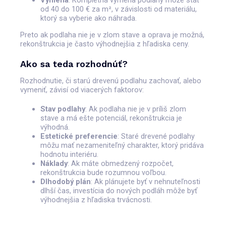
od 40 do 100 € za m², v závislosti od materiálu,
ktorý sa vyberie ako náhrada.
Preto ak podlaha nie je v zlom stave a oprava je možná,
rekonštrukcia je často výhodnejšia z hľadiska ceny.
Ako sa teda rozhodnúť?
Rozhodnutie, či starú drevenú podlahu zachovať, alebo
vymeniť, závisí od viacerých faktorov:
Stav podlahy
: Ak podlaha nie je v príliš zlom
stave a má ešte potenciál, rekonštrukcia je
výhodná.
Estetické preferencie
: Staré drevené podlahy
môžu mať nezameniteľný charakter, ktorý pridáva
hodnotu interiéru.
Náklady
: Ak máte obmedzený rozpočet,
rekonštrukcia bude rozumnou voľbou.
Dlhodobý plán
: Ak plánujete byť v nehnuteľnosti
dlhší čas, investícia do nových podláh môže byť
výhodnejšia z hľadiska trvácnosti.