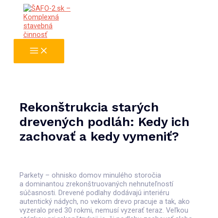
Preskočiť
na
obsah
Main
Menu
Rekonštrukcia starých
drevených podláh: Kedy ich
zachovať a kedy vymeniť?
Parkety – ohnisko domov minulého storočia
a dominantou zrekonštruovaných nehnuteľností
súčasnosti. Drevené podlahy dodávajú interiéru
autentický nádych, no vekom drevo pracuje a tak, ako
vyzeralo pred 30 rokmi, nemusí vyzerať teraz. Veľkou