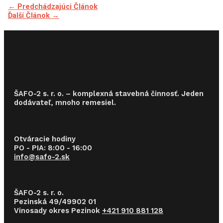
Navigácia
←
Predchádzajúci Článok
v
Ďalší Článok
→
článku
ŠAFO-2 s. r. o. – komplexná stavebná činnosť. Jeden
dodávateľ, mnoho remesiel.
Otváracie hodiny
PO - PIA: 8:00 - 16:00
info@safo-2.sk
ŠAFO-2 s. r. o.
Pezinská 49/49902 01
Vinosady okres Pezinok
+421 910 881 128