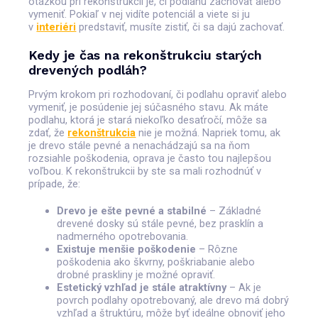
otázkou pri rekonštrukcii je, či podlahu zachovať alebo
vymeniť. Pokiaľ v nej vidíte potenciál a viete si ju
v
interiéri
predstaviť, musíte zistiť, či sa dajú zachovať.
Kedy je čas na rekonštrukciu starých
drevených podláh?
Prvým krokom pri rozhodovaní, či podlahu opraviť alebo
vymeniť, je posúdenie jej súčasného stavu. Ak máte
podlahu, ktorá je stará niekoľko desaťročí, môže sa
zdať, že
rekonštrukcia
nie je možná. Napriek tomu, ak
je drevo stále pevné a nenachádzajú sa na ňom
rozsiahle poškodenia, oprava je často tou najlepšou
voľbou. K rekonštrukcii by ste sa mali rozhodnúť v
prípade, že:
Drevo je ešte pevné a stabilné
– Základné
drevené dosky sú stále pevné, bez prasklín a
nadmerného opotrebovania.
Existuje menšie poškodenie
– Rôzne
poškodenia ako škvrny, poškriabanie alebo
drobné praskliny je možné opraviť.
Estetický vzhľad je stále atraktívny
– Ak je
povrch podlahy opotrebovaný, ale drevo má dobrý
vzhľad a štruktúru, môže byť ideálne obnoviť jeho