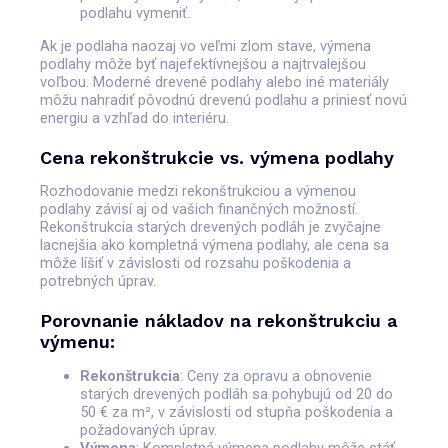
podlahu vymeniť.
Ak je podlaha naozaj vo veľmi zlom stave, výmena
podlahy môže byť najefektívnejšou a najtrvalejšou
voľbou. Moderné drevené podlahy alebo iné materiály
môžu nahradiť pôvodnú drevenú podlahu a priniesť novú
energiu a vzhľad do interiéru.
Cena rekonštrukcie vs. výmena podlahy
Rozhodovanie medzi rekonštrukciou a výmenou
podlahy závisí aj od vašich finančných možností.
Rekonštrukcia starých drevených podláh je zvyčajne
lacnejšia ako kompletná výmena podlahy, ale cena sa
môže líšiť v závislosti od rozsahu poškodenia a
potrebných úprav.
Porovnanie nákladov na rekonštrukciu a
výmenu:
Rekonštrukcia
: Ceny za opravu a obnovenie
starých drevených podláh sa pohybujú od 20 do
50 € za m², v závislosti od stupňa poškodenia a
požadovaných úprav.
Výmena
: Kompletná výmena podlahy môže stáť