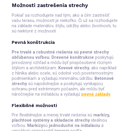
Možnosti zastrešenia strechy
Pokiaľ sa rozhodujete nad tým, ako a čím zastrešiť
vašu terasu, možností je niekoľko. Či už sa rozhodujete
na základe materiálov, štýlu, údržby alebo životnosti, tu
sú niektoré z možností.
Pevná konštrukcia
Pre trvalé a robustné riešenia sú pevné strechy
obľúbenou voľbou
.
Drevené konštrukcie
poskytujú
prirodzený vzhľad a môžu byť prispôsobené rôznym
štýlom a architektúram.
Kovové strechy
, ako napríklad
z hliníka alebo ocele, sú odolné voči poveternostným
podmienkam a vyžadujú minimálnu údržbu.
Betónové
strechy
sú najodolnejšie a poskytujú vynikajúcu
ochranu pred extrémnym počasím, ale môžu byť
náročnejšie na inštaláciu a vyžadujú
pevné základy
.
Flexibilné možnosti
Pre flexibilnejšie a menej trvalé riešenia sú
markízy,
plachtové systémy a skladacie strechy
ideálnou
voľbou.
Markízy
sú
jednoduché na inštaláciu
a
umožňujú prispôsobiť tienenie podľa