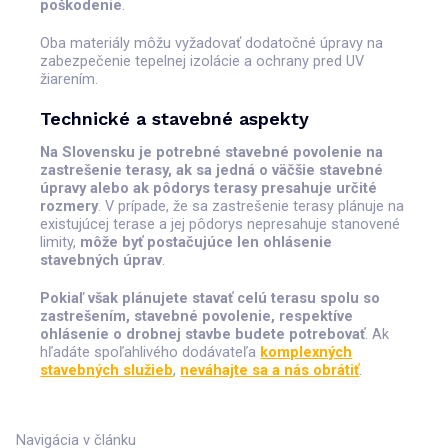
poškodenie
.
Oba materiály môžu vyžadovať dodatočné úpravy na
zabezpečenie tepelnej izolácie a ochrany pred UV
žiarením.
Technické a stavebné aspekty
Na Slovensku je potrebné stavebné povolenie na
zastrešenie terasy, ak sa jedná o väčšie stavebné
úpravy alebo ak pôdorys terasy presahuje určité
rozmery
. V prípade, že sa zastrešenie terasy plánuje na
existujúcej terase a jej pôdorys nepresahuje stanovené
limity,
môže byť postačujúce len ohlásenie
stavebných úprav
.
Pokiaľ však plánujete stavať celú terasu spolu so
zastrešením, stavebné povolenie, respektíve
ohlásenie o drobnej stavbe budete potrebovať
. Ak
hľadáte spoľahlivého dodávateľa
komplexných
stavebných služieb
,
neváhajte sa a nás obrátiť
.
Navigácia v článku