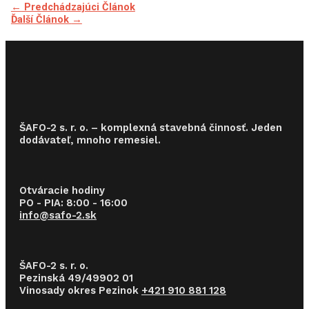
←
Predchádzajúci Článok
Ďalší Článok
→
ŠAFO-2 s. r. o. – komplexná stavebná činnosť. Jeden
dodávateľ, mnoho remesiel.
Otváracie hodiny
PO - PIA: 8:00 - 16:00
info@safo-2.sk
ŠAFO-2 s. r. o.
Pezinská 49/49902 01
Vinosady okres Pezinok
+421 910 881 128