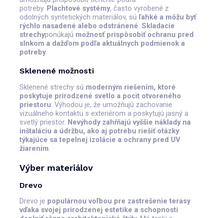
potreby.
Plachtové systémy
, často vyrobené z
odolných syntetických materiálov, sú
ľahké a môžu byť
rýchlo nasadené alebo odstránené
.
Skladacie
strechy
ponúkajú
možnosť prispôsobiť ochranu pred
slnkom a dažďom podľa aktuálnych podmienok a
potreby
.
Sklenené možnosti
Sklenené strechy sú
moderným riešením, ktoré
poskytuje prirodzené svetlo a pocit otvoreného
priestoru
. Výhodou je, že umožňujú zachovanie
vizuálneho kontaktu s exteriérom a poskytujú jasný a
svetlý priestor.
Nevýhody zahŕňajú vyššie náklady na
inštaláciu a údržbu, ako aj potrebu riešiť otázky
týkajúce sa tepelnej izolácie a ochrany pred UV
žiarením
.
Výber materiálov
Drevo
Drevo je
populárnou voľbou pre zastrešenie terasy
vďaka svojej prirodzenej estetike a schopnosti