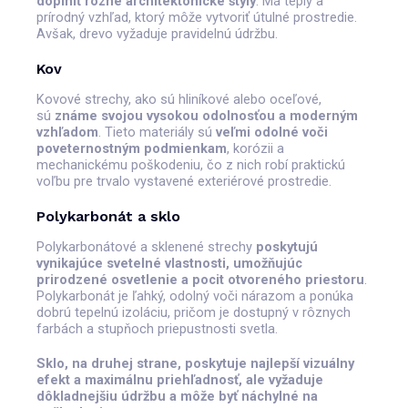
doplniť rôzne architektonické štýly
. Má teplý a
prírodný vzhľad, ktorý môže vytvoriť útulné prostredie.
Avšak, drevo vyžaduje pravidelnú údržbu.
Kov
Kovové strechy, ako sú hliníkové alebo oceľové,
sú
známe svojou vysokou odolnosťou a moderným
vzhľadom
. Tieto materiály sú
veľmi odolné voči
poveternostným podmienkam
, korózii a
mechanickému poškodeniu, čo z nich robí praktickú
voľbu pre trvalo vystavené exteriérové prostredie.
Polykarbonát a sklo
Polykarbonátové a sklenené strechy
poskytujú
vynikajúce svetelné vlastnosti, umožňujúc
prirodzené osvetlenie a pocit otvoreného priestoru
.
Polykarbonát je ľahký, odolný voči nárazom a ponúka
dobrú tepelnú izoláciu, pričom je dostupný v rôznych
farbách a stupňoch priepustnosti svetla.
Sklo, na druhej strane, poskytuje najlepší vizuálny
efekt a maximálnu priehľadnosť, ale vyžaduje
dôkladnejšiu údržbu a môže byť náchylné na